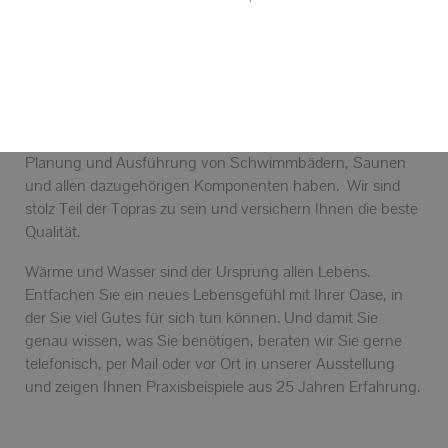
Die TOPRAS vereint europaweit führende Unternehmen
der Schwimmbad- und Wellnessbranche. Zum Netz der
TOPRAS GmbH gehört nur der ausgewählte Fachhandel.
Solide Installationsfirmen die jahrelang Erfahrung mit der
Planung und Ausführung von Schwimmbädern, Saunen
und allen dazugehörigen Komponenten haben. Wir sind
stolz Teil der Topras zu sein und versichern Ihnen die beste
Qualität.
Wärme und Wasser sind der Ursprung allen Lebens.
Entfachen Sie ein neues Lebensgefühl mit Ihrer Oase, in
der Sie viel Gutes für sich tun können. Und damit Sie
genau wissen, was Sie benötigen, beraten wir Sie gerne
telefonisch, per Mail oder vor Ort in unserer Ausstellung
und zeigen Ihnen Praxisbeispiele aus
25 Jahren Erfahrung.