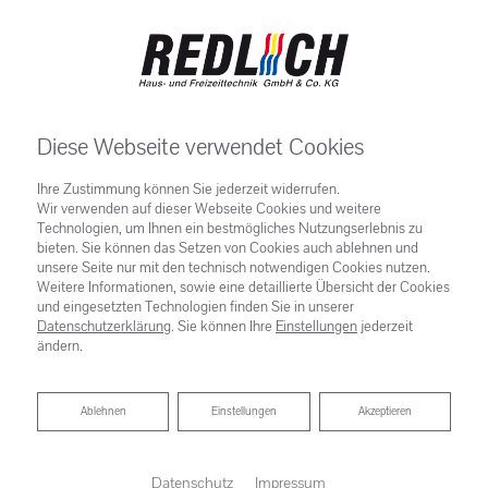
Diese Webseite verwendet Cookies
Ihre Zustimmung können Sie jederzeit widerrufen.
Wir verwenden auf dieser Webseite Cookies und weitere
Technologien, um Ihnen ein bestmögliches Nutzungserlebnis zu
Spa, Wellness & Freizeit vom
bieten. Sie können das Setzen von Cookies auch ablehnen und
unsere Seite nur mit den technisch notwendigen Cookies nutzen.
Weitere Informationen, sowie eine detaillierte Übersicht der Cookies
Profi
und eingesetzten Technologien finden Sie in unserer
Datenschutzerklärung
. Sie können Ihre
Einstellungen
jederzeit
Kontaktieren Sie uns oder kommen Sie vorbei. Wir
ändern.
freuen uns auf ein Gespräch, gern auch vor Ort.
Ablehnen
Ablehnen
Einstellungen
Akzeptieren
Datenschutz
Impressum